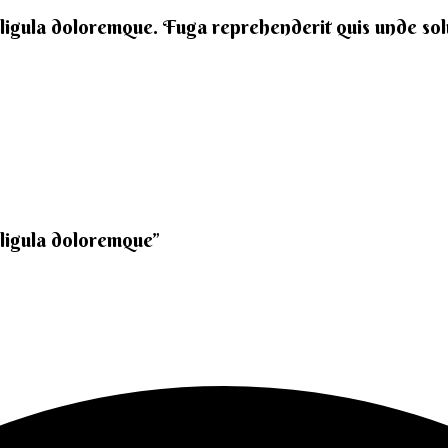
 ligula doloremque. Fuga reprehenderit quis unde solut
 ligula doloremque”​